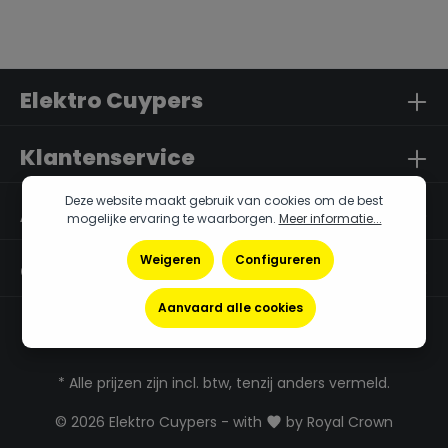
Elektro Cuypers
Klantenservice
Deze website maakt gebruik van cookies om de best
Algemene Info
mogelijke ervaring te waarborgen.
Meer informatie...
Weigeren
Configureren
Openingsuren
Aanvaard alle cookies
* Alle prijzen zijn incl. btw, tenzij anders vermeld.
© 2026 Elektro Cuypers - with
by
Royal Crown