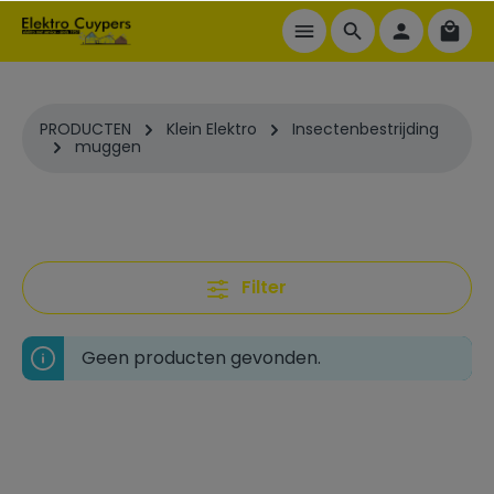
ToContentLink
PRODUCTEN
Klein Elektro
Insectenbestrijding
muggen
Filter
Geen producten gevonden.