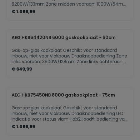
6200W/133mm Zone midden vooraan: 1000W/54mm
Zone midden achteraan: 1900W/70mm Zone rechts
€ 1.099,99
vooraan: 3000W/100mm Zone rechts achteraan:
1900W/70mm High Efficiency branders: tot 20%
sneller dan traditionele branders Slim Profile design
Bedieningsknoppen met metalen afwerking Gas
AEG HKB64420NB 6000 gaskookplaat - 60cm
conversie kit voor butaangas Kookplaat met
bediening Plaats bediening: Front Kleur: Inox
Gaskookplaat
Gas-op-glas kookplaat Geschikt voor standaard
inbouw, niet voor vlakbouw Draaiknopbediening Zone
links vooraan: 3900W/128mm Zone links achteraan:
2000W/80mm Zone rechts vooraan: 1000W/65mm
€ 649,99
Zone rechts achteraan: 2000W/80mm High
Efficiency branders: tot 20% sneller dan traditionele
branders Bedieningsknoppen met metalen afwerking
Gas conversie kit voor butaangas Kookplaat met
AEG HKB75450NB 8000 gaskookplaat - 75cm
bediening Plaats bediening: Front Kleur: Zwart
Gas-op-glas kookplaat Geschikt voor standaard
inbouw, niet voor vlakbouw Draaiknopbediening LED
indicatie voor status vlam Hob2Hood®: bediening van
de dampkap via de kookplaat Zone links vooraan:
€ 1.099,99
1850W/80mm Zone links achteraan: 1850W/80mm
Zone midden: 3900W/128mm Zone rechts vooraan: