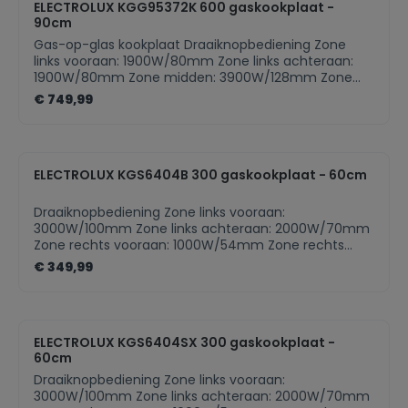
ELECTROLUX KGG95372K 600 gaskookplaat -
Inbouwbaar in 56 cm nis
90cm
Gas-op-glas kookplaat Draaiknopbediening Zone
links vooraan: 1900W/80mm Zone links achteraan:
1900W/80mm Zone midden: 3900W/128mm Zone
rechts vooraan: 1000W/65mm Zone rechts
€ 749,99
achteraan: 1900W/80mm High Efficiency branders:
tot 20% sneller dan traditionele branders Gas
conversie kit voor butaangas Kookplaat met
bediening Plaats bediening: Front Kleur: zwart
ELECTROLUX KGS6404B 300 gaskookplaat - 60cm
Draaiknopbediening Zone links vooraan:
3000W/100mm Zone links achteraan: 2000W/70mm
Zone rechts vooraan: 1000W/54mm Zone rechts
achteraan: 2000W/70mm Slim Profile design Gas
€ 349,99
conversie kit voor butaangas Kookplaat met
bediening Plaats bediening: rechts Kleur: zwart
Gaskookplaat
ELECTROLUX KGS6404SX 300 gaskookplaat -
60cm
Draaiknopbediening Zone links vooraan:
3000W/100mm Zone links achteraan: 2000W/70mm