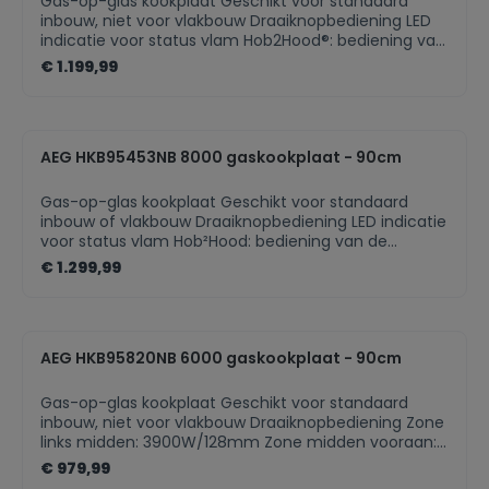
Gas-op-glas kookplaat Geschikt voor standaard
inbouw, niet voor vlakbouw Draaiknopbediening LED
indicatie voor status vlam Hob2Hood®: bediening van
de dampkap via de kookplaat Zone links vooraan:
€ 1.199,99
2000W/80mm Zone links achteraan: 2000W/80mm
Zone midden: 3900W/128mm Zone rechts vooraan:
1000W/65mm Zone rechts achteraan:
2000W/80mm High Efficiency branders: tot 20%
AEG HKB95453NB 8000 gaskookplaat - 90cm
sneller dan traditionele branders Display met LED
aanduidingen en timer Bedieningsknoppen met
metalen afwerking Gas conversie kit voor butaangas
Gas-op-glas kookplaat Geschikt voor standaard
Kookplaat met bediening Plaats bediening: Front
inbouw of vlakbouw Draaiknopbediening LED indicatie
Akoestisch signaal Kleur: Zwart
voor status vlam Hob²Hood: bediening van de
dampkap via de kookplaat Zone links vooraan:
€ 1.299,99
1900W/78mm Zone links achteraan: 1900W/78mm
Zone midden: 3800W/124mm Zone rechts vooraan:
1000W/63mm Zone rechts achteraan: 1900W/78mm
VerticalFlame branders: volledig vlak geïntegreerd en
AEG HKB95820NB 6000 gaskookplaat - 90cm
20% zuiniger dan eenstandaard brander Stop&Go-
functie voor korte onderbrekingen Gas conversie kit
voor butaangas Kookplaat met bediening Plaats
Gas-op-glas kookplaat Geschikt voor standaard
bediening: vooraan rechts Akoestisch signaal Kleur:
inbouw, niet voor vlakbouw Draaiknopbediening Zone
zwart
links midden: 3900W/128mm Zone midden vooraan:
1000W/65mm Zone midden achteraan:
€ 979,99
1900W/80mm Zone rechts vooraan: 1900W/80mm