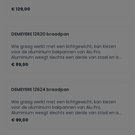
€ 129,00
DEMEYERE 12620 braadpan
Wie graag werkt met een lichtgewicht, kan kiezen
voor de aluminium bakpannen van Alu Pro.
Aluminium weegt slechts een derde van staal en is
dus makkelijker hanteerbaar en lief voor je polsen. De
€ 89,00
ideale pan voor elke kookenthousiasteling die op
zoek is naar een uitstekende performantie, licht
gewicht en ijzersterke prijs-kwaliteitverhouding.
Aluminium bodem van 5 mm: snelle
DEMEYERE 12624 braadpan
warmtegeleiding TriplInduc®: tot 30% meer
rendement op inductie Radiant®: supergeleidende
bodem op inductie met extra bodemstabiliteit
Wie graag werkt met een lichtgewicht, kan kiezen
dankzij innovatieve vorm Ergonomische greep en
voor de aluminium bakpannen van Alu Pro.
rivetten uit roestvrij staal 18/10 Ceraforce keramische
Aluminium weegt slechts een derde van staal en is
antikleeflaag
dus makkelijker hanteerbaar en lief voor je polsen. De
€ 99,00
ideale pan voor elke kookenthousiasteling die op
zoek is naar een uitstekende performantie, licht
gewicht en ijzersterke prijs-kwaliteitverhouding.