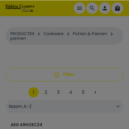
ToContentLink
PRODUCTEN
Cookware
Potten & Pannen
pannen
Filter
1
2
3
4
5
AEG A9HOEC24