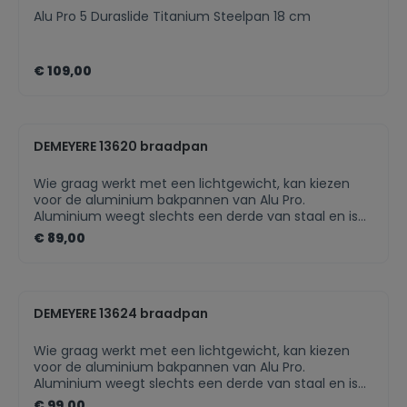
Alu Pro 5 Duraslide Titanium Steelpan 18 cm
€ 109,00
DEMEYERE 13620 braadpan
Wie graag werkt met een lichtgewicht, kan kiezen
voor de aluminium bakpannen van Alu Pro.
Aluminium weegt slechts een derde van staal en is
dus makkelijker hanteerbaar en lief voor je polsen. De
€ 89,00
ideale pan voor elke kookenthousiasteling die op
zoek is naar een uitstekende performantie, licht
gewicht en ijzersterke prijs-kwaliteitverhouding.
Aluminium bodem van 5 mm: snelle
DEMEYERE 13624 braadpan
warmtegeleiding TriplInduc®: tot 30% meer
rendement op inductie Radiant®: supergeleidende
bodem op inductie met extra bodemstabiliteit
Wie graag werkt met een lichtgewicht, kan kiezen
dankzij innovatieve vorm Ergonomische greep en
voor de aluminium bakpannen van Alu Pro.
rivetten uit roestvrij staal 18/10 Duraglide Titanium:
Aluminium weegt slechts een derde van staal en is
duurzame antikleeflaag versterkt met
dus makkelijker hanteerbaar en lief voor je polsen. De
€ 99,00