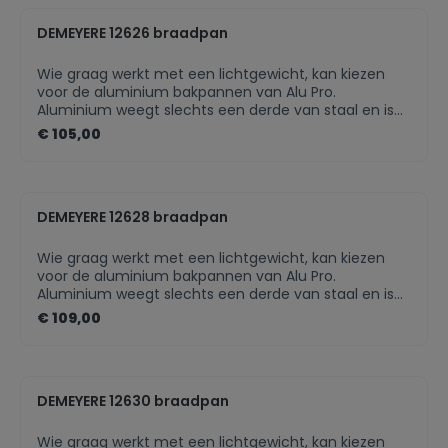
Aluminium bodem van 5 mm: snelle
DEMEYERE 12626 braadpan
warmtegeleiding TriplInduc®: tot 30% meer
rendement op inductie Radiant®: supergeleidende
bodem op inductie met extra bodemstabiliteit
Wie graag werkt met een lichtgewicht, kan kiezen
dankzij innovatieve vorm Ergonomische greep en
voor de aluminium bakpannen van Alu Pro.
rivetten uit roestvrij staal 18/10 Ceraforce keramische
Aluminium weegt slechts een derde van staal en is
antikleeflaag
dus makkelijker hanteerbaar en lief voor je polsen. De
€ 105,00
ideale pan voor elke kookenthousiasteling die op
zoek is naar een uitstekende performantie, licht
gewicht en ijzersterke prijs-kwaliteitverhouding.
Aluminium bodem van 5 mm: snelle
DEMEYERE 12628 braadpan
warmtegeleiding TriplInduc®: tot 30% meer
rendement op inductie Radiant®: supergeleidende
bodem op inductie met extra bodemstabiliteit
Wie graag werkt met een lichtgewicht, kan kiezen
dankzij innovatieve vorm Ergonomische greep en
voor de aluminium bakpannen van Alu Pro.
rivetten uit roestvrij staal 18/10 Ceraforce keramische
Aluminium weegt slechts een derde van staal en is
antikleeflaag
dus makkelijker hanteerbaar en lief voor je polsen. De
€ 109,00
ideale pan voor elke kookenthousiasteling die op
zoek is naar een uitstekende performantie, licht
gewicht en ijzersterke prijs-kwaliteitverhouding.
Aluminium bodem van 5 mm: snelle
DEMEYERE 12630 braadpan
warmtegeleiding TriplInduc®: tot 30% meer
rendement op inductie Radiant®: supergeleidende
bodem op inductie met extra bodemstabiliteit
Wie graag werkt met een lichtgewicht, kan kiezen