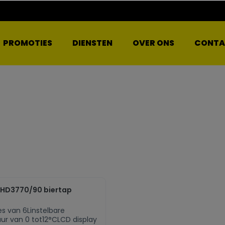
PROMOTIES
DIENSTEN
OVER ONS
CONTA
DHD3770/90 biertap
es van 6Linstelbare
r van 0 tot12°CLCD display