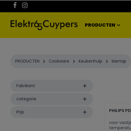
kipToSearch
general.skipToNavigation
PRODUCTEN
PRODUCTEN
Cookware
Keukenhulp
biertap
Fabrikant
categorie
PHILIPS P
Prijs
voor vaatj
temperatuu