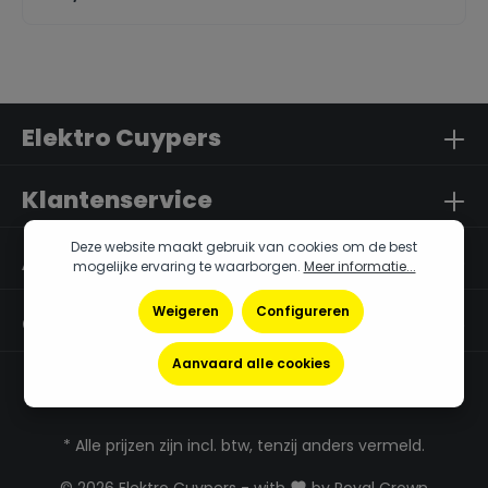
Elektro Cuypers
Klantenservice
Deze website maakt gebruik van cookies om de best
Algemene Info
mogelijke ervaring te waarborgen.
Meer informatie...
Weigeren
Configureren
Openingsuren
Aanvaard alle cookies
* Alle prijzen zijn incl. btw, tenzij anders vermeld.
© 2026 Elektro Cuypers - with
by
Royal Crown