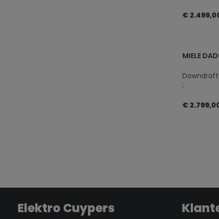
€ 2.499,0
zenth
MIELE DA
Downdraft
;
€ 2.799,0
zenth
Elektro Cuypers
Klant