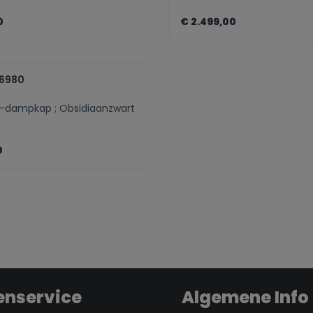
0
€ 2.499,00
eme.component.product.quantitySele
zentheme.compo
D6980
-dampkap ; Obsidiaanzwart
0
eme.component.product.quantitySele
enservice
Algemene Info