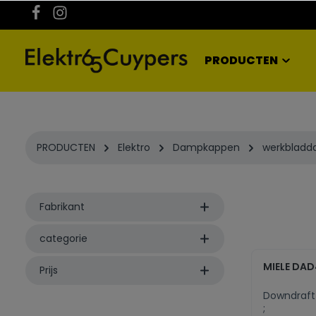
kipToSearch
general.skipToNavigation
PRODUCTEN
PRODUCTEN
Elektro
Dampkappen
werkblad
Fabrikant
categorie
MIELE DA
Prijs
Downdraft
;