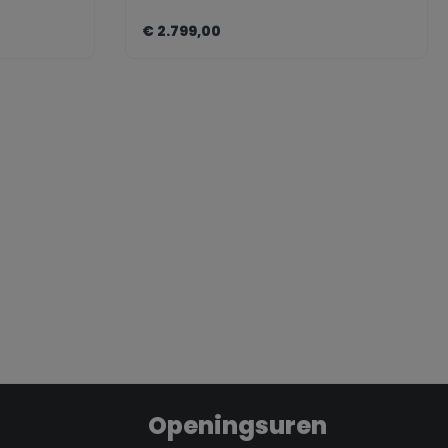
€ 2.799,00
ct.legend
nent.product.quantitySelect.legen
zentheme.component.pro
ct.legend
Openingsuren