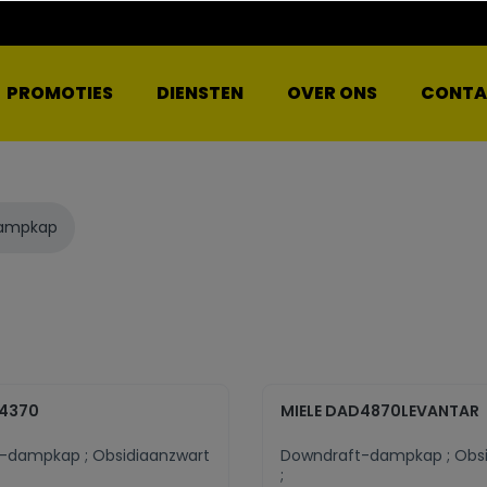
PROMOTIES
DIENSTEN
OVER ONS
CONTA
dampkap
D4370
MIELE DAD4870LEVANTAR
-dampkap ; Obsidiaanzwart
Downdraft-dampkap ; Obsi
;