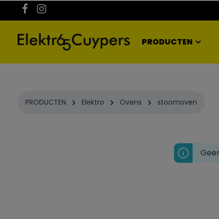
kipToSearch
general.skipToNavigation
PRODUCTEN
PRODUCTEN
Elektro
Ovens
stoomoven
Geen