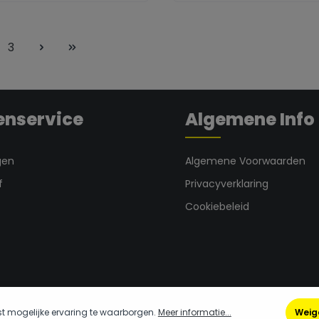
eme.component.product.quantitySele
zentheme.compo
3
enservice
Algemene Info
gen
Algemene Voorwaarden
f
Privacyverklaring
Cookiebeleid
t mogelijke ervaring te waarborgen.
Meer informatie...
Weig