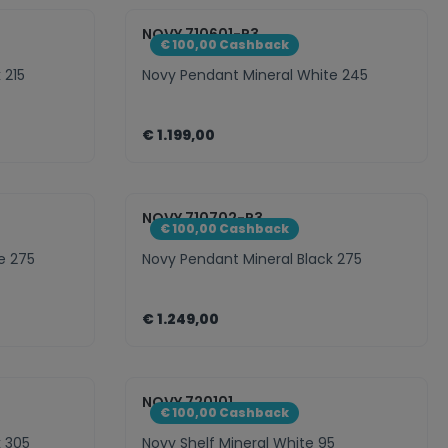
ct.legend
nent.product.quantitySelect.legen
zentheme.component.pro
NOVY 710601-P3
€ 100,00 Cashback
 215
Novy Pendant Mineral White 245
€ 1.199,00
ct.legend
nent.product.quantitySelect.legen
zentheme.component.pro
NOVY 710702-P3
€ 100,00 Cashback
e 275
Novy Pendant Mineral Black 275
€ 1.249,00
ct.legend
nent.product.quantitySelect.legen
zentheme.component.pro
NOVY 720101
€ 100,00 Cashback
k 305
Novy Shelf Mineral White 95