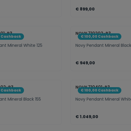
€ 899,00
eme.component.product.quantitySele
zentheme.compo
201-P3
NOVY 710202-P3
0 Cashback
€ 100,00 Cashback
nt Mineral White 125
Novy Pendant Mineral Black
€ 949,00
eme.component.product.quantitySele
zentheme.compo
302-P3
NOVY 710401-P3
0 Cashback
€ 100,00 Cashback
nt Mineral Black 155
Novy Pendant Mineral Whit
€ 1.049,00