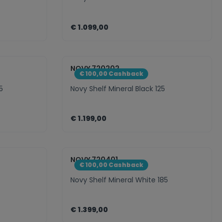
€ 1.099,00
ct.legend
nent.product.quantitySelect.legen
zentheme.component.pro
NOVY 720202
€ 100,00 Cashback
5
Novy Shelf Mineral Black 125
€ 1.199,00
ct.legend
nent.product.quantitySelect.legen
zentheme.component.pro
NOVY 720401
€ 100,00 Cashback
5
Novy Shelf Mineral White 185
€ 1.399,00