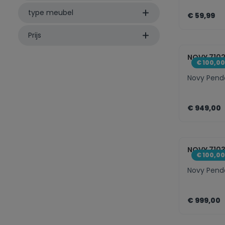
type meubel
€ 59,99
Prijs
zenth
NOVY 710
€ 100,0
Novy Penda
€ 949,00
zenth
NOVY 710
€ 100,0
Novy Penda
€ 999,00