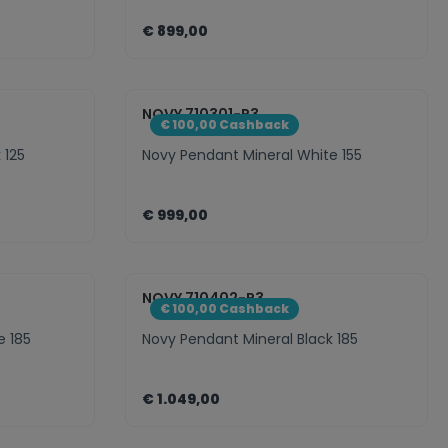
€ 899,00
ct.legend
nent.product.quantitySelect.legen
zentheme.component.pro
NOVY 710301-P3
€ 100,00 Cashback
 125
Novy Pendant Mineral White 155
€ 999,00
ct.legend
nent.product.quantitySelect.legen
zentheme.component.pro
NOVY 710402-P3
€ 100,00 Cashback
e 185
Novy Pendant Mineral Black 185
€ 1.049,00