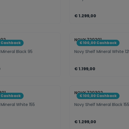
0
€ 1.299,00
eme.component.product.quantitySele
zentheme.compo
102
NOVY 720201
0 Cashback
€ 100,00 Cashback
 Mineral Black 95
Novy Shelf Mineral White 12
0
€ 1.199,00
eme.component.product.quantitySele
zentheme.compo
301
NOVY 720302
0 Cashback
€ 100,00 Cashback
 Mineral White 155
Novy Shelf Mineral Black 15
0
€ 1.299,00