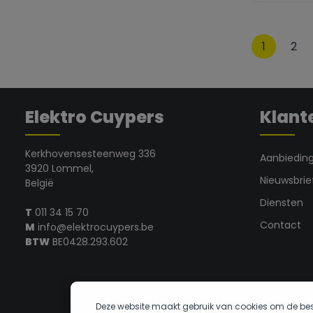
zenth
1
2
Elektro Cuypers
Klant
Kerkhovensesteenweg 336
Aanbiedin
3920 Lommel,
Nieuwsbrie
België
Diensten
T
011 34 15 70
Contact
M
info@elektrocuypers.be
BTW
BE0428.293.602
Deze website maakt gebruik van cookies om de bes