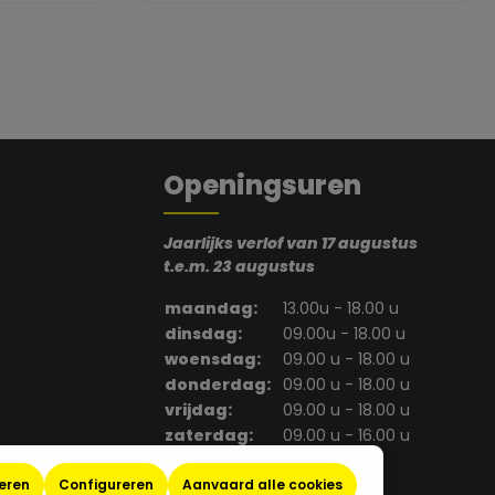
ct.legend
nent.product.quantitySelect.legen
zentheme.component.pro
Openingsuren
Jaarlijks verlof van 17 augustus
t.e.m. 23 augustus
maandag:
13.00u - 18.00 u
dinsdag:
09.00u - 18.00 u
woensdag:
09.00 u - 18.00 u
donderdag:
09.00 u - 18.00 u
vrijdag:
09.00 u - 18.00 u
zaterdag:
09.00 u - 16.00 u
zondag:
gesloten
eren
Configureren
Aanvaard alle cookies