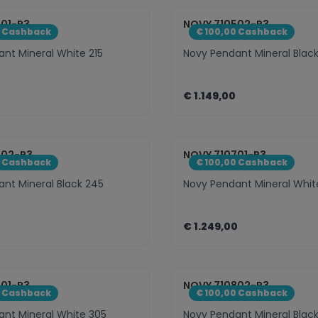
eme.component.product.quantitySele
zentheme.compo
501-P3
NOVY 710502-P3
0 Cashback
€ 100,00 Cashback
nt Mineral White 215
Novy Pendant Mineral Black
€ 1.149,00
eme.component.product.quantitySele
zentheme.compo
602-P3
NOVY 710701-P3
0 Cashback
€ 100,00 Cashback
nt Mineral Black 245
Novy Pendant Mineral Whit
€ 1.249,00
eme.component.product.quantitySele
zentheme.compo
801-P3
NOVY 710802-P3
0 Cashback
€ 100,00 Cashback
nt Mineral White 305
Novy Pendant Mineral Blac