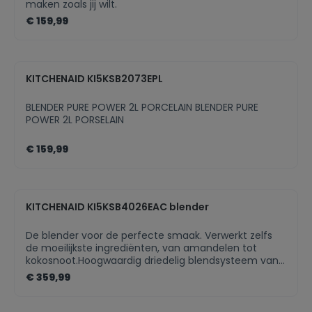
maken zoals jij wilt.
€ 159,99
KITCHENAID KI5KSB2073EPL
BLENDER PURE POWER 2L PORCELAIN BLENDER PURE
POWER 2L PORSELAIN
€ 159,99
KITCHENAID KI5KSB4026EAC blender
De blender voor de perfecte smaak. Verwerkt zelfs
de moeilijkste ingrediënten, van amandelen tot
kokosnoot.Hoogwaardig driedelig blendsysteem van
KitchenAidDraaiknop met vijf regelbare snelheden,
€ 359,99
drie vooraf ingestelde programma's cycli en
zelfreinigingscyclus1,4 L geribbelde glazen
mengbekMotor met piekvermogen* van 1,5 pk met