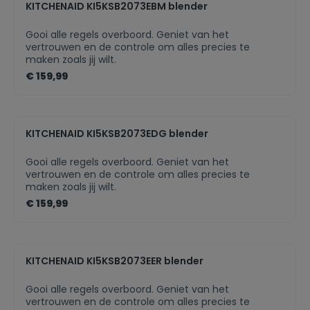
KITCHENAID KI5KSB2073EBM blender
bladige ProSpeed messen in inox: snelleresultaten
dankzij de effectieve en duurzame
roestvrijstalenmesbladen.- Duurzame Tritan
Gooi alle regels overboord. Geniet van het
blenderkan met ProSpeed Flow Boosters, mengtzelfs
vertrouwen en de controle om alles precies te
rauwe ingrediënten in hete soepenComfort /
maken zoals jij wilt.
Reiniging- De handige stamper helpt bij de
€ 159,99
verwerking van ingrediënten zoalsbevroren en
volumineuze mengsels.- Verschillende snelheden en
pulse-functie.- Eenvoudig te reinigen: onderdelen
zijn vaatwasmachinebestendig.Materiaal/Design-
Kwalitatieve ABS kunststof behuizing.- Tritan XL-
KITCHENAID KI5KSB2073EDG blender
blenderkan van 2l: splintervrij, smaak- en geurvrij-
Inox koppeling voor lange duurzaamheid- Kunststof
Gooi alle regels overboord. Geniet van het
dat in contact komt met voedsel is BPA
vertrouwen en de controle om alles precies te
vrij.Meegeleverde toebehoren- Blend rechtstreeks in
maken zoals jij wilt.
de ToGofles. Geen adapter nodig.- Stamper voor
€ 159,99
een eenvoudige verwerking van alle ingrediënten.
KITCHENAID KI5KSB2073EER blender
Gooi alle regels overboord. Geniet van het
vertrouwen en de controle om alles precies te