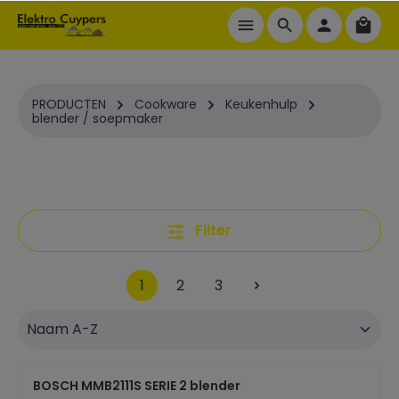
ToContentLink
PRODUCTEN
Cookware
Keukenhulp
blender / soepmaker
Filter
1
2
3
BOSCH MMB2111S SERIE 2 blender