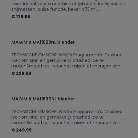
16000Minimale rotatiesnelheid (rpm): 600Hoogte van
zwartideaal voor smoothies of ijskoude drankjes4 rvs
het product : 401Breedte van het product: 193Diepte
snijmessen, pulse functie, beker 473 ml,
van het product: 229Hoogte van het verpakte
reisdeksellithium-ionbatterij (inclusief) 12V geeft 20
€ 179,99
product: 279Breedte van het verpakte product:
min. werktijdbatterij compatibel met andere andere
432Diepte van het verpakte product: 311Brutogewicht
refs. 'GO'
(kg): 7.48Nettogewicht (kg): 6.62One-touch pulse-
functie: Euro
MAGIMIX MA11628NL blender
TECHNISCHE OMSCHRIJVING5 Programma's: Crushed
Ice : om snel en gemakkelijk crushed ice te
makenSmoothies : voor het mixen of mengen van
vloeibare bereidingen: milkshakes en
€ 229,99
smoothiesSoepen : om romige (warme of koude)
soepen te krijgenIjsdesserts : om compacte
ingrediënten te pureren en ijsdrankjes te
makenSpoelprogramma : voor eenvoudige
MAGIMIX MA11630NL blender
reinigingHandmatigemodus : toerental variator,
geleidelijke start, turbo pulse modusInhoud : 1,8
literHigh Performance : tot 22.000 tpmBlendermix® :
TECHNISCHE OMSCHRIJVING5 Programma's: Crushed
voor perfecte emulsiesGlazen Kom :
Ice : om snel en gemakkelijk crushed ice te
hittebestendigCold Mix® : geen
makenSmoothies : voor het mixen of mengen van
vitamineverliesMengspatel : voor dikke
vloeibare bereidingen: milkshakes en
€ 249,99
bereidingenReceptenboek : 88 ideeënGratis App :
smoothiesSoepen : om romige (warme of koude)