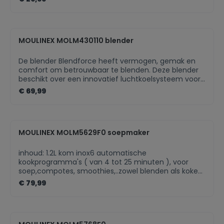
MOULINEX MOLM430110 blender
De blender Blendforce heeft vermogen, gemak en
comfort om betrouwbaar te blenden. Deze blender
beschikt over een innovatief luchtkoelsysteem voor
een optimaal duurzame en krachtige motor, over de
€ 69,99
veiligheidsfuncties van de Smart Lock Technology en
over een ergonomisch design voor meer efficiëntie
en gebruiksgemak.Aantal messen 4 Uitneembare
messen Materiaal van de kan Kunststof Ice crush-
MOULINEX MOLM5629F0 soepmaker
functie Ventouses intégrées
Vaatwasmachinebestendig Snoeropbergruimte
inhoud: 1.2L kom inox6 automatische
kookprogramma's ( van 4 tot 25 minuten ), voor
soep,compotes, smoothies,..zowel blenden als koken
(ingebouwde waterkoker)automatische reiniging,
€ 79,99
digitaal paneel