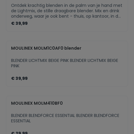
stroom:Snoeropbergruimte: NeeAfneembaar snoer:
Ontdek krachtig blenden in de palm van je hand met
NeeType stekker: EURVermogen: 1000
de Lightmix, de stille draagbare blender. Mix en drink
WEnergieverbruik:Uitgeschakelde modus: 0,1
onderweg, waar je ook bent - thuis, op kantoor, in de
WStandby modus: Niet beschikbaarTijd tot
sportschool of op reis. Lightmix is gemaakt van
€ 39,99
uitschakeling: 20 min
onbreekbaar Tritan met een lekvrij ontwerp. Gooi het
gewoon in je tas en ga de deur uit! Van smoothies en
shakes tot koude soepen, dressings, sauzen en meer,
bereik een gezondere levensstijl vol verse vitaminen
MOULINEX MOLM1C0AF0 blender
en voedingsstoffen.
BLENDER LICHTMIX BEIGE PINK BLENDER LICHTMIX BEIGE
PINK
€ 39,99
MOULINEX MOLM410BF0
BLENDER BLENDFORCE ESSENTIAL BLENDER BLENDFORCE
ESSENTIAL
€ 29,99