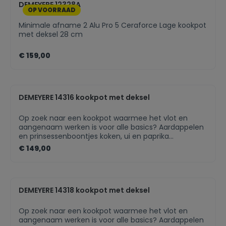
DEMEYERE 12328A
OP VOORRAAD
Minimale afname 2 Alu Pro 5 Ceraforce Lage kookpot
met deksel 28 cm
€ 159,00
DEMEYERE 14316 kookpot met deksel
Op zoek naar een kookpot waarmee het vlot en
aangenaam werken is voor alle basics? Aardappelen
en prinsessenboontjes koken, ui en paprika
aanstoven, rijst bereiden … Reken op dit
€ 149,00
superdegelijke model van 16 cm uit de Athena 5
serie. Week na week, jaar na jaar. Het solide 5-
lagenmateriaal verzekert je van goede
warmteverdeling en temperatuurcontrole. En dat op
DEMEYERE 14318 kookpot met deksel
alle kookplaten, ook inductie. Deze kookpot kan ook
perfect in de oven, bijvoorbeeld als je een bereiding
warm wil houden. Het mooi vormgegeven deksel
Op zoek naar een kookpot waarmee het vlot en
past perfect. Hierdoor gaat er geen warmte of
aangenaam werken is voor alle basics? Aardappelen