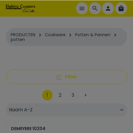
ToContentLink
PRODUCTEN
Cookware
Potten & Pannen
potten
Filter
1
2
3
DEMEYERE 10204